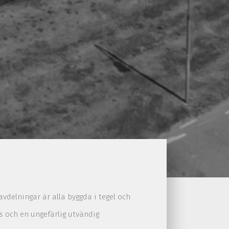
avdelningar är alla byggda i tegel och
us och
en ungefärlig utvändig