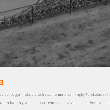
a
 av att bygga i robusta och stabila material. Hagby Förskolas sex 
skolan har en yta på ca 2000 kvm exklusive alla lekmiljöer utomh