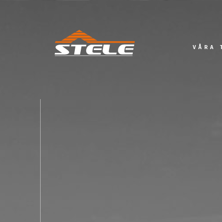
VÅRA 
Priva
Komme
Offent
Projek