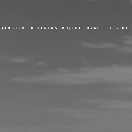
TJÄNSTER
REFERENSPROJEKT
KVALITET & MIL
ta bostäder & ROT
Ett urval..
Kvalitet
rsiella lokaler flerbostadshus
- Dansk arkitektur på norra Öland
Miljö
liga byggprojekt
- Förskolan Bärnstenen
tutveckling
- Hagby Förskola
- Pub Kråkan
- Stadsbiblioteket i Kalmar
- Äldreboendet på Äppelvägen i
Färjestaden